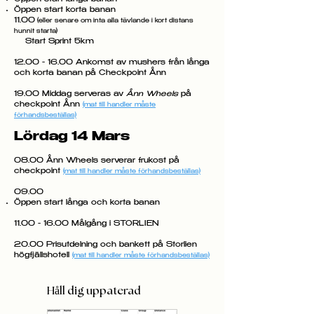
Öppen start korta banan
11.00
(eller senare om inta alla tävlande i kort distans
hunnit starta)
Start Sprint 5km
​12.00 - 16.00 Ankomst av mushers från långa
och korta banan på Checkpoint Ånn
19.00 Middag serveras av
Ånn Wheels
på
checkpoint Ånn
(mat till handler måste
förhandsbeställas)
Lördag 14 Mars
08.00 Ånn Wheels serverar frukost på
checkpoint
(mat till handler måste förhandsbeställas)
09.00
Öppen start långa och korta banan
​11.00 - 16.00 Målgång i STORLIEN
20.00 Prisutdelning och bankett på Storlien
högfjällshotell
(mat till handler måste förhandsbeställas)
Håll dig uppaterad