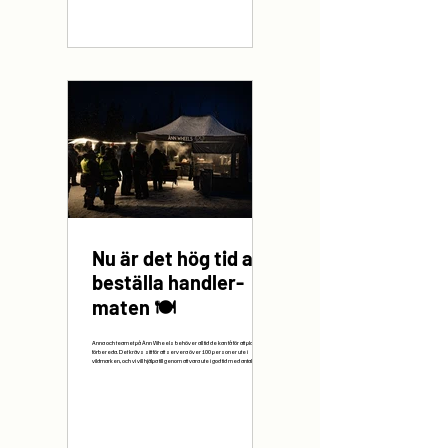
Nu är det hög tid att
beställa handler-
maten 🍽️
Anna och teamet på Ånn Wheels behöver all tid de kan få för att planera och
förbereda. Det krävs sitt för att servera över 100 personer ute i
vildmarken, och vi vill hjälpa till genom att vara ute i god tid med antal
beställningar.