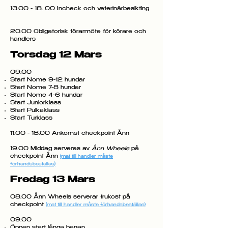
13.00 - 18. 00
Incheck och veterinärbesikting
20.00 Obligatorisk förarmöte för körare och
handlers
Torsdag 12 Mars
09.00
Start Nome 9-12 hundar
Start Nome 7-8 hundar
Start Nome 4-6 hundar
Start Juniorklass
Start Pulkaklass
Start Turklass
11.00 - 18.00
Ankomst checkpoint Ånn
19.00 Middag serveras av
Ånn Wheels
på
checkpoint Ånn
(mat till handler måste
förhandsbeställas)
Fredag 13 Mars
08.00 Ånn Wheels serverar frukost på
checkpoint
(mat till handler måste förhandsbeställas)
09.00
Öppen start långa banan