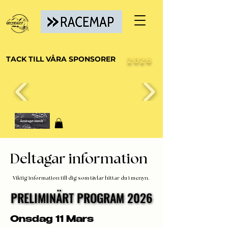
TACK TILL VÅRA SPONSORER
2026
Deltagar information
Viktig information till dig som tävlar hittar du i menyn.
PRELIMINÄRT PROGRAM 2026
PRELIMINÄRT PROGRAM 2026
Onsdag 11 Mars