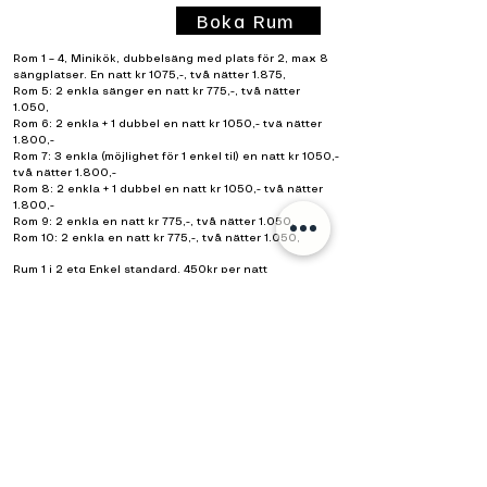
Boka Rum
Rom 1 – 4, Minikök, dubbelsäng med plats för 2, max 8
sängplatser. En natt kr 1075,-, två nätter 1.875,
Rom 5: 2 enkla sänger en natt kr 775,-, två nätter
1.050,
Rom 6: 2 enkla + 1 dubbel en natt kr 1050,- tvä nätter
1.800,-
Rom 7: 3 enkla (möjlighet för 1 enkel til) en natt kr 1050,-
två nätter 1.800,-
Rom 8: 2 enkla + 1 dubbel en natt kr 1050,- två nätter
1.800,-
Rom 9: 2 enkla en natt kr 775,-, två nätter 1.050,
Rom 10: 2 enkla en natt kr 775,-, två nätter 1.050,
Rum 1 i 2 etg Enkel standard. 450kr per natt
Rum 2 i 2 etg Enkel standard. 450kr per natt
Rum 3 i 2 etg Enkel standard. 450kr per natt
Rum 4 i 2 etg Enkel standard. 450kr per natt
Lägenhet "Claes" 2 sänger (+1) och bäddsoffa, minikök.
750kr per natt​
Plats för husvagn/El finns utanför Karolinergårder,
även detta behöver bokas!
Storlien
högfjällshotell