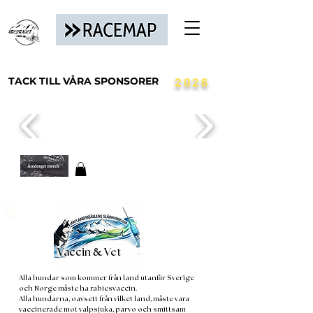
TACK TILL VÅRA SPONSORER
2026
&
Vaccin
Vet
Alla hundar som kommer från land utanför Sverige
och Norge måste ha rabiesvaccin.
Alla hundarna, oavsett från vilket land, måste vara
vaccinerade mot valpsjuka, parvo och smittsam