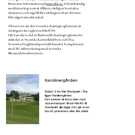
finns mer information på
www.skk.se.
Vid nödvändig
medicinering som är tillåten, vänligen kontakta
domaren och säg till före tävlingen så att det inte
blir något missförstånd.
Observera att det svenska dopingreglemente är
strängare än reglerna från IFSS.
Här kan du ta del av Nationellt dopingreglemente
utfärdat av Svenska kennelklubben och bl.a.
Svenska Draghundsportsförbundet. Kompleteras
med ATC-förteckning med svenska
läkemedelssubstanser.
Karolinergården
Endast 2 km från Checkpoint i Ånn
ligger Karolinergården.
Det kommer bli fasta tider med
skotertransport till och från KG till
checkpoint alla dagar. Det går även
bra att promenera eller åka skidor.