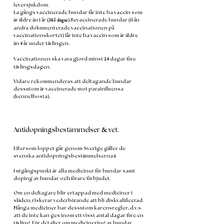
leversjukdom.
1:a gångs vaccinerade hundar får inte ha vaccin som
(365 dagar)
(
är äldre än 1 år
.Revaccinerade hundar
från
andra dokumenterade vaccinationen på
)
vaccinationskortet
får inte ha vaccin som är äldre
4
än
år under tävlingen.
14
Vaccinationen ska vara gjord minst
dagar före
tävlingsdagen.
Vidare rekommenderas att deltagande hundar
dessutom är vaccinerade mot parainfluensa
(
).
kennelhosta
&
Antidopningsbestämmelser
vet.
Eftersom loppet går genom Sverige gäller de
svenska antidopningsbestämmelserna!
I utgångspunkt är alla mediciner för hundar samt
doping av hundar och förare förbjudet.
Om en deltagare blir ertappad med mediciner i
släden, riskerar vederbörande att bli diskvalificerad.
Många mediciner har dessutom karensregler, d.v.s.
att de inte kan ges inom ett visst antal dagar före en
tävling. För detaljer om medicinering av hundar