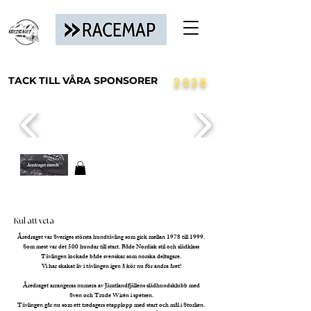
TACK TILL VÅRA SPONSORER
2026
Kul att veta
Åredraget var Sveriges största hundtävling som gick mellan 1978 till 1999.
Som mest var det 500 hundar till start. Både Nordisk stil och slädklass
Tävlingen lockade både svenskar som norska deltagare.
Vi har skakat liv i tävlingen igen å kör nu för andra året!
Åredraget arrangeras numera
av Jämtlandfjällens slädhundsklubb med
Sven och Trude Wirèn i spetsen.
Tävlingen går nu som ett tredagers etapplopp med start och mål i Storlien.