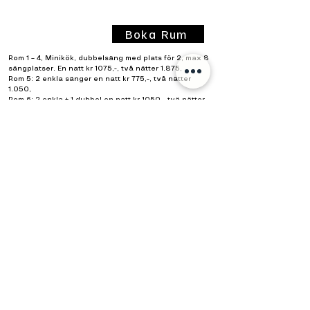
Boka Rum
Rom 1 – 4, Minikök, dubbelsäng med plats för 2, max 8
sängplatser. En natt kr 1075,-, två nätter 1.875,
Rom 5: 2 enkla sänger en natt kr 775,-, två nätter
1.050,
Rom 6: 2 enkla + 1 dubbel en natt kr 1050,- tvä nätter
1.800,-
Rom 7: 3 enkla (möjlighet för 1 enkel til) en natt kr 1050,-
två nätter 1.800,-
Rom 8: 2 enkla + 1 dubbel en natt kr 1050,- två nätter
1.800,-
Rom 9: 2 enkla en natt kr 775,-, två nätter 1.050,
Rom 10: 2 enkla en natt kr 775,-, två nätter 1.050,
Rum 1 i 2 etg Enkel standard. 450kr per natt
Rum 2 i 2 etg Enkel standard. 450kr per natt
Rum 3 i 2 etg Enkel standard. 450kr per natt
Rum 4 i 2 etg Enkel standard. 450kr per natt
Lägenhet "Claes" 2 sänger (+1) och bäddsoffa, minikök.
750kr per natt​
Plats för husvagn/El finns utanför Karolinergårder,
även detta behöver bokas!
Storlien