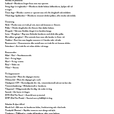
Hundar & positioner
Ledhund – Hundarna längst fram som styr spannet.
Swing dogs (svänghundar) – Hundarna direkt bakom ledhundarna, hjälper till vid
svängar.
Team dogs – Hundar i mitten av spannet som står för dragkraft och stabilitet.
Wheel dogs (hjulhundar) – Hundarna närmast släden/pulkan, ofta starka och stabila.
Utrustning
Släde – Fordon som används på snö, styrs och bromsas av föraren.
Pulka – Mindre dragfordon där föraren åker skidor bakom.
Dragsele – Sele som fördelar draget över hundens kropp.
Linor / Draglinor – Rep som förbinder hundarna med släde eller pulka.
Huvudlina (gangline) – Den centrala linan som alla hundar är fästa vid.
Neckline – Kort lina som kopplar samman två hundar sida vid sida.
Bromsmatta – Gummimatta eller metall som används för att bromsa släden.
Snöankare – Används för att säkra släden vid stopp.
Kommandon
Hike! / Kör! – Startkommando.
Gee! – Sväng höger.
Haw! – Sväng vänster.
Easy! – Sakta ner.
Whoa! – Stanna.
Tävlingsmoment
Startområde – Plats där ekipagen startar.
Målområde – Plats där ekipagen går i mål.
Checkpoint (CP) – Kontrollpunkt där vila, veterinärkontroll och service kan ske.
Veterinärbesiktning – Hälsokontroll av hundarna.
Viloperiod – Obligatorisk eller frivillig vila under tävling.
Scratch – Att bryta tävlingen.
DNS (Did Not Start) – Anmäld men ej startad.
DNF (Did Not Finish) – Startad men ej fullföljd tävling.
Säkerhet & djurvälfärd
Hundvård – Allt som rör hundarnas hälsa, återhämtning och välmående.
Tasskydd (Booties) – Skyddar tassarna mot slitage och kyla.
Vätskning – Tillförsel av vätska till hundarna, ofta varm buljong.