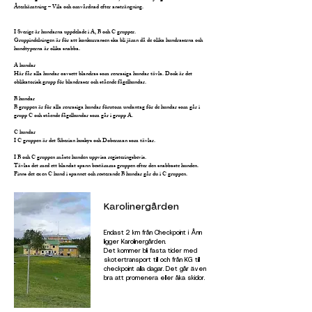
Återhämtning – Vila och omvårdnad efter ansträngning.
​I Sverige är hundarna uppdelade i A, B och C grupper.
Gruppindelningen är för att konkurransen ska bli jämn då de olika hundraserna och
hundtyperna är olika snabba.
A hundar
Här får alla hundar oavsett blandras som renrasiga hundar tävla. Dock är det
oblikatorisk grupp för blandraser och stående fågelhundar.
B hundar
B gruppen är för alla renrasiga hundar förutom undantag för de hundar som går i
grupp C och stående fågelhundar som går i grupp A.
C hundar
I C gruppen är det Siberian huskys och Doberman som tävlar.
I B och C gruppen måste hunden uppvisa registeringsbevis.
Tävlas det med ett blandat spann bestämms gruppen efter den snabbaste hunden.
Finns det ex en C hund i spannet och resterande B hundar går du i C gruppen.
Karolinergården
Endast 2 km från Checkpoint i Ånn
ligger Karolinergården.
Det kommer bli fasta tider med
skotertransport till och från KG till
checkpoint alla dagar. Det går även
bra att promenera eller åka skidor.