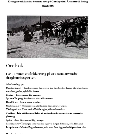
Deltagare och hundar kommer sova på Checkpoint i Ånn natt till fredag
och lördag.
Ordbok
Här kommer en förklarning på ord som används i
draghundssporten:
Allmänna begrepp
Draghundsport – Samlingsnamn för sporter där hundar drar förare eller utrustning,
t.ex. släde, pulka, cykel eller löpare.
Musher – Föraren som kör spannet.
Spann – En grupp hundar som drar tillsammans.
Hundförare – Samma som musher.
Startnummer – Nummer som identifierar ekipaget i tävlingen.
Tävlingsklass – Klass med officiella regler, tider och resultat.
Turklass – Icke-elitklass med fokus på upplevelse och genomförande snarare än
placering.
Sprint – Kort distans med högt tempo.
Medeldistans – Tävlingar som sträcker sig över längre distanser, ofta flera mil.
Långdistans – Mycket långa distanser, ofta med flera dygn och obligatoriska vilor.